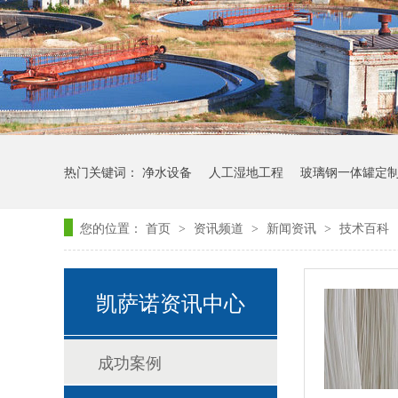
热门关键词：
净水设备
人工湿地工程
玻璃钢一体罐定
玻璃钢罐体定制
您的位置：
首页
资讯频道
新闻资讯
技术百科
>
>
>
凯萨诺资讯中心
成功案例
一体化污水处理设备-介绍