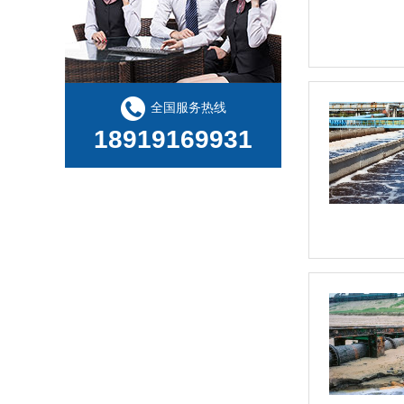
全国服务热线
18919169931
玻璃钢化粪池缠绕--视频