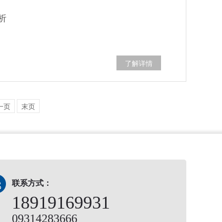
析
了解详情
一页
末页
联系方式：
18919169931
09314283666