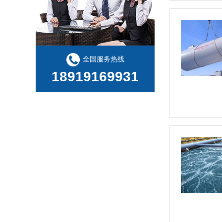
全国服务热线
18919169931
玻璃钢化粪池缠绕--视频
玻璃钢化粪池内加筋细节-图集