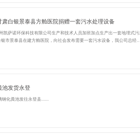
甘肃白银景泰县方舱医院捐赠一套污水处理设备
兰州凯萨诺环保科技有限公司生产和技术人员加班加点生产出一套地埋式污
白银市景泰县在建方舱医院，向社会发布需要一套污水设备，我公司总经
粪池发货永登
璃钢化粪池发往永登县......