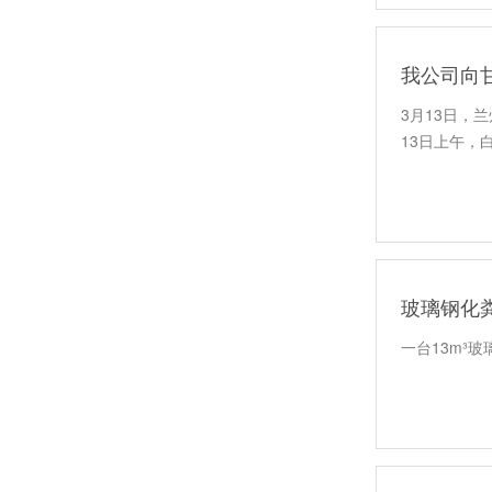
玻璃钢化粪池内加筋细节-图集
我公司向
3月13日，
13日上午，
玻璃钢化
玻璃钢隔油池-图集
一台13m³玻