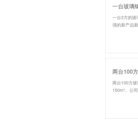
一台玻璃
一台3方的
玻璃钢隔油池-介绍
强的新产品
两台100
两台100方
玻璃钢罐体定制
150m³。