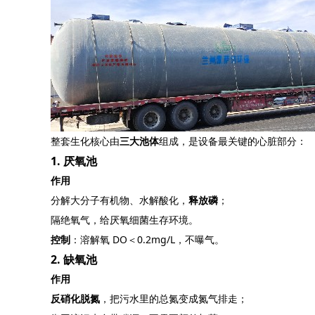
整套生化核心由
三大池体
组成，是设备最关键的心脏部分：
1. 厌氧池
作用
分解大分子有机物、水解酸化，
释放磷
；
隔绝氧气，给厌氧细菌生存环境。
控制
：溶解氧 DO＜0.2mg/L，不曝气。
2. 缺氧池
作用
反硝化脱氮
，把污水里的总氮变成氮气排走；